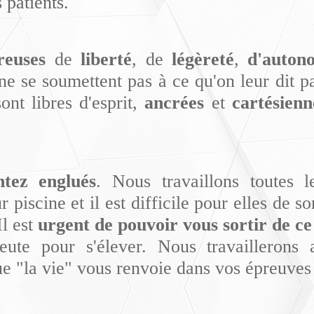
 patients.
reuses
de
liberté
, de
légèreté
,
d'auton
e se soumettent pas à ce qu'on leur dit pa
ont libres d'esprit,
ancrées
et
cartésien
ntez englués
. Nous travaillons toutes 
piscine et il est difficile pour elles de so
Il est
urgent de pouvoir vous sortir de ce
peute pour s'élever. Nous travaillerons
 que "la vie" vous renvoie dans vos épreuves