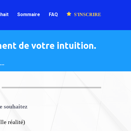
hait
Sommaire
FAQ
S'INSCRIRE
nt de votre intuition.
..
e souhaitez
le réalité)