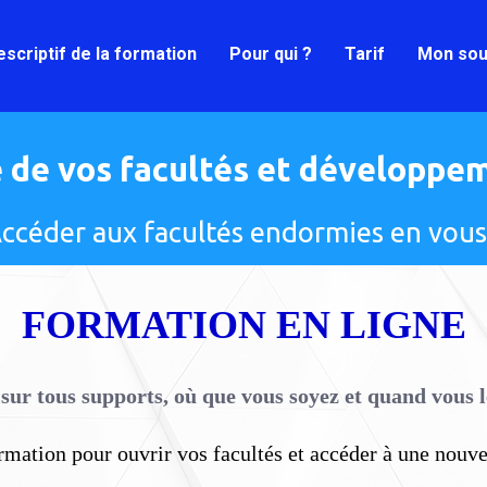
escriptif de la formation
Pour qui ?
Tarif
Mon sou
 de vos facultés et développeme
ccéder aux facultés endormies en vous.
FORMATION EN LIGNE
 sur tous supports, où que vous soyez et quand vous l
rmation pour ouvrir vos facultés et accéder à une nouvel